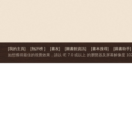
[我的主頁]
[熱評榜 ]
[書友]
[圖書館資訊]
[書本搜尋]
[購書助手]
如想獲得最佳的視覺效果，請以 IE 7.0 或以上 的瀏覽器及屏幕解像度 1024 