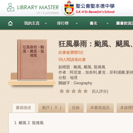
V3.7.0 p20190826
我的主頁
排行榜
書友
圖書館資
狂風暴雨：颱風、颶風
此書被瀏覽0次
59人閱讀過此書
副標題 : 颱風, 颶風, 龍捲風
作者 : 阿尼達．加奈利,麥克．菲利浦圖,劉
分類 : 地理
關鍵字 : Geography
(0人評分)
書籍描述
書評 (
0
)
目錄
本書籍資訊
多媒體
1. 颶風 2. 龍捲風