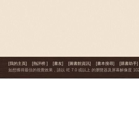
[我的主頁]
[熱評榜 ]
[書友]
[圖書館資訊]
[書本搜尋]
[購書助手]
如想獲得最佳的視覺效果，請以 IE 7.0 或以上 的瀏覽器及屏幕解像度 1024 