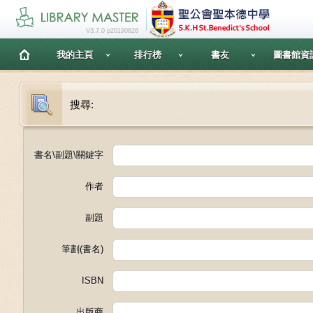
V3.7.0 p20190826
我的主頁
排行榜
書友
圖書館資
搜尋:
書名\副題\關鍵字
作者
副題
筆劃(書名)
ISBN
出版商