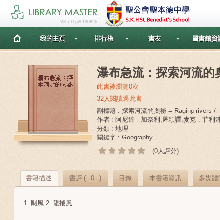
V3.7.0 p20190826
我的主頁
排行榜
書友
圖書館資
瀑布急流：探索河流的
此書被瀏覽0次
32人閱讀過此書
副標題 : 探索河流的奧祕 = Raging rivers /
作者 : 阿尼達．加奈利,屠穎譯,麥克．菲利
分類 : 地理
關鍵字 : Geography
(0人評分)
書籍描述
書評 (
0
)
目錄
本書籍資訊
多媒體
1. 颶風 2. 龍捲風