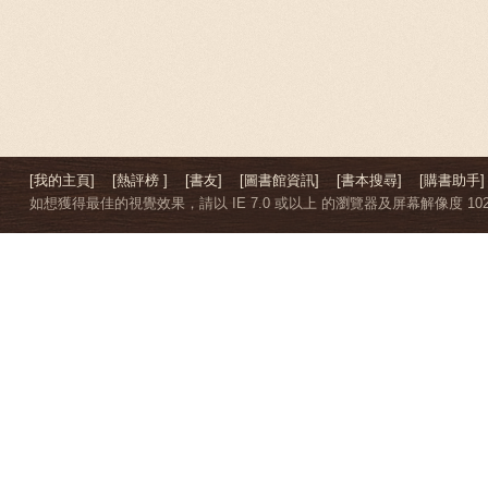
[我的主頁]
[熱評榜 ]
[書友]
[圖書館資訊]
[書本搜尋]
[購書助手]
如想獲得最佳的視覺效果，請以 IE 7.0 或以上 的瀏覽器及屏幕解像度 1024 