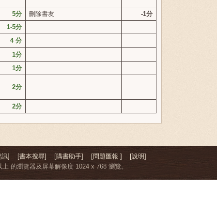
5
分
刪除書友
-1
分
1-5
分
4
分
1
分
1
分
2
分
2
分
訊]
[書本搜尋]
[購書助手]
[問題匯報 ]
[說明]
上 的瀏覽器及屏幕解像度 1024 x 768 瀏覽。