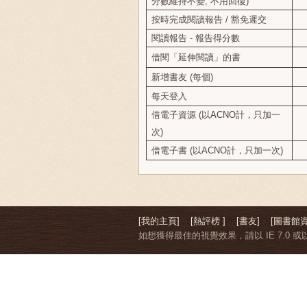
分數維持不變, 不用回復
)
按時完成閱讀報告
/
豁免遲交
閱讀報告
-
報告得分數
借閱「延伸閱讀」的書
新增書友 (每個)
每天登入
借電子資源 (以ACNO計，只加一
次)
借電子書 (以ACNO計，只加一次)
[我的主頁]
[熱評榜 ]
[書友]
[圖書館資
如想獲得最佳的視覺效果，請以 IE 7.0 或以