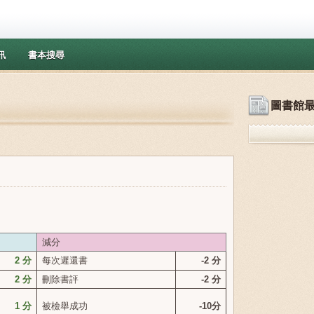
訊
書本搜尋
圖書館最
減分
2
分
每次遲還書
-2
分
2
分
刪除書評
-2
分
1
分
被檢舉成功
-10
分