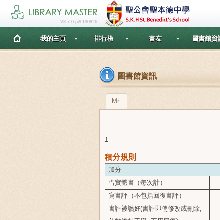
V3.7.0 p20190826
我的主頁
排行榜
書友
圖書館資
圖書館資訊
Mr.
1
積分規則
加分
借實體書（每次計）
寫書評（不包括回復書評）
書評被讚好
(
書評即使修改或刪除,