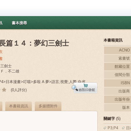
訊
書本搜尋
本書籍資訊
長篇１４：夢幻三劍士
ACNO
次
索書號
書
幻三劍士
館藏位置
子．Ｆ．不二雄
借閱分類
3;P4>日本漫畫>叮噹>多啦 A 夢>語言;視覺;人際;自省
ISBN
(0人評分)
出版商
出版年份
本書籍資訊
多媒體附件
版本
關鍵字
(5)
P3;P4
日