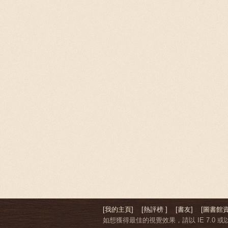
[我的主頁]
[熱評榜 ]
[書友]
[圖書館資
如想獲得最佳的視覺效果，請以 IE 7.0 或以