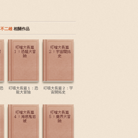
．不二雄
相關作品
恐
叮噹大長篇１：恐
叮噹大長篇２：宇
龍大冒險
宙開拓史