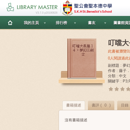
V3.7.0 p20190826
我的主頁
排行榜
書友
圖書館資
叮噹大
此書被瀏覽0
0人閱讀過此
副標題 : 夢
作者 : 藤
分類 : 中文
關鍵字 : P
書籍描述
書評 (
0
)
目錄
沒有書籍描述