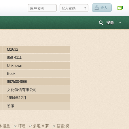
?
登入
搜尋
M2632
858 4111
Unknown
Book
9625004866
文化傳信有限公司
1994年12月
初版
本漫畫
叮噹
多啦 A 夢
語言;視