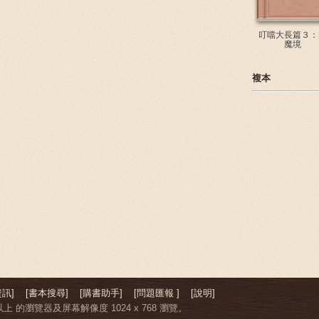
叮噹大長篇３：
魔境
複本
訊]
[書本搜尋]
[購書助手]
[問題匯報 ]
[說明]
上 的瀏覽器及屏幕解像度 1024 x 768 瀏覽。