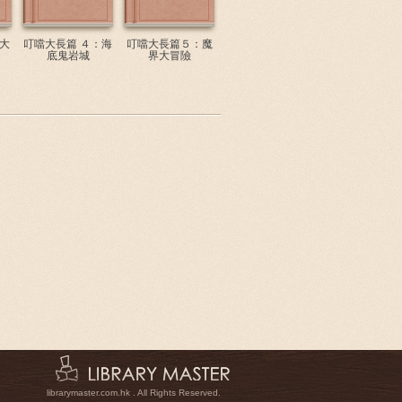
大
叮噹大長篇 ４：海
叮噹大長篇５：魔
底鬼岩城
界大冒險
librarymaster.com.hk . All Rights Reserved.