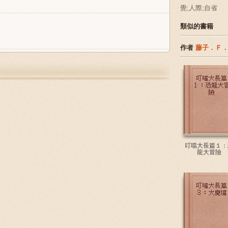
覺;人際;自省
類似的書籍
作者
藤子．Ｆ
叮噹大長篇１：
龍大冒險