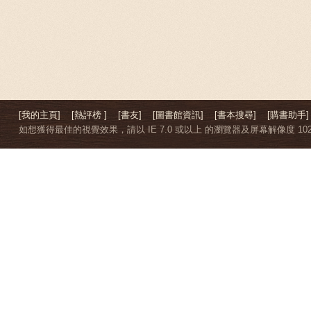
[我的主頁]
[熱評榜 ]
[書友]
[圖書館資訊]
[書本搜尋]
[購書助手]
如想獲得最佳的視覺效果，請以 IE 7.0 或以上 的瀏覽器及屏幕解像度 1024 