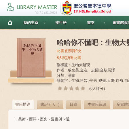
V3.7.0 p20190826
我的主頁
排行榜
書友
圖書館資
哈哈你不懂吧：生物大
此書被瀏覽0次
8人閱讀過此書
副標題 : 生物大發現
作者 : 咸允美,金在一志圖,金炫辰譯
分類 : 漫畫
關鍵字 : 生物;科普>語言;視覺;人際;自省;
(0人評分)
書籍描述
書評 (
0
)
目錄
本書籍資訊
多媒體
1. 美術 - 西洋 - 歷史 - 漫畫與卡通