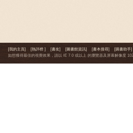
[我的主頁]
[熱評榜 ]
[書友]
[圖書館資訊]
[書本搜尋]
[購書助手]
如想獲得最佳的視覺效果，請以 IE 7.0 或以上 的瀏覽器及屏幕解像度 1024 