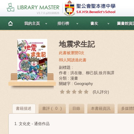
V3.7.0 p20190826
我的主頁
排行榜
書友
圖書館資
地震求生記
此書被瀏覽0次
89人閱讀過此書
副標題 :
作者 : 洪在徹、柳己韻,徐月珠譯
分類 : 漫畫
關鍵字 : Geography
(0人評分)
書籍描述
書評 (
0
)
目錄
本書籍資訊
多媒體
1. 文化史 - 通俗作品