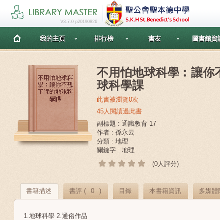
V3.7.0 p20190826
我的主頁
排行榜
書友
圖書館資
不用怕地球科學︰讓你
球科學課
此書被瀏覽0次
45人閱讀過此書
副標題 : 通識教育 17
作者 : 孫永云
分類 : 地理
關鍵字 : 地理
(0人評分)
書籍描述
書評 (
0
)
目錄
本書籍資訊
多媒體
1.地球科學 2.通俗作品