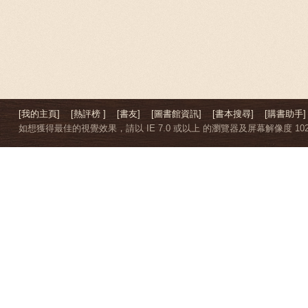
[我的主頁]
[熱評榜 ]
[書友]
[圖書館資訊]
[書本搜尋]
[購書助手]
如想獲得最佳的視覺效果，請以 IE 7.0 或以上 的瀏覽器及屏幕解像度 1024 