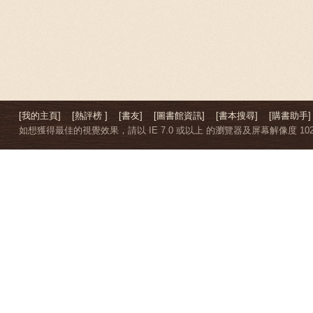
[我的主頁]
[熱評榜 ]
[書友]
[圖書館資訊]
[書本搜尋]
[購書助手]
如想獲得最佳的視覺效果，請以 IE 7.0 或以上 的瀏覽器及屏幕解像度 1024 