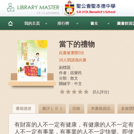
V3.7.0 p20190826
我的主頁
排行榜
書友
圖書館資
當下的禮物
此書被瀏覽0次
16人閱讀過此書
副標題 :
作者 : 區樂民
分類 : 散文
關鍵字 : 中文
(0人評分)
書籍描述
書評 (
0
)
目錄
本書籍資訊
多媒體
有財富的人不一定有健康，有健康的人不一定有
人不一定有事業，有事業的人不一定快樂。即使