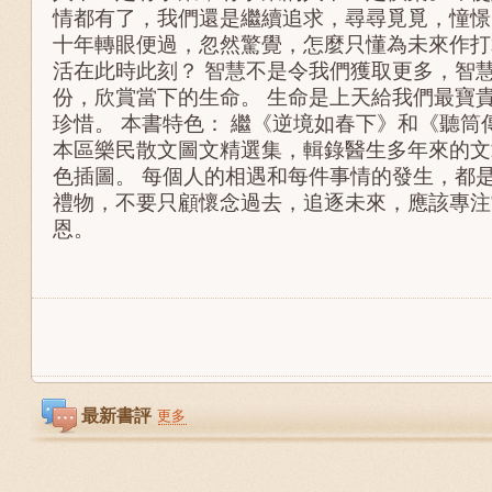
情都有了，我們還是繼續追求，尋尋覓覓，憧憬
十年轉眼便過，忽然驚覺，怎麼只懂為未來作打
活在此時此刻？ 智慧不是令我們獲取更多，智
份，欣賞當下的生命。 生命是上天給我們最寶
珍惜。 本書特色： 繼《逆境如春下》和《聽筒
本區樂民散文圖文精選集，輯錄醫生多年來的文
色插圖。 每個人的相遇和每件事情的發生，都
禮物，不要只顧懷念過去，追逐未來，應該專注
恩。
最新書評
更多