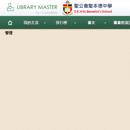
V3.7.0 p20190826
我的主頁
排行榜
書友
圖書館資
管理