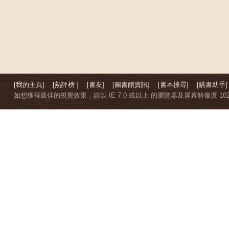
[我的主頁]
[熱評榜 ]
[書友]
[圖書館資訊]
[書本搜尋]
[購書助手]
如想獲得最佳的視覺效果，請以 IE 7.0 或以上 的瀏覽器及屏幕解像度 1024 