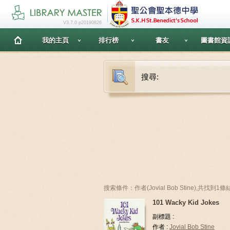
V3.7.0 p20190826
我的主頁
排行榜
書友
圖書館資
搜尋:
搜索條件：作者(Jovial Bob Stine),共找到1
101 Wacky Kid Jokes
副標題 :
作者 :
Jovial Bob Stine