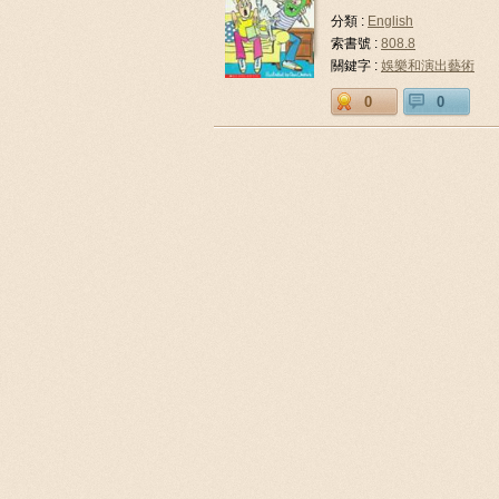
分類 :
English
索書號 :
808.8
關鍵字 :
娛樂和演出藝術
0
0