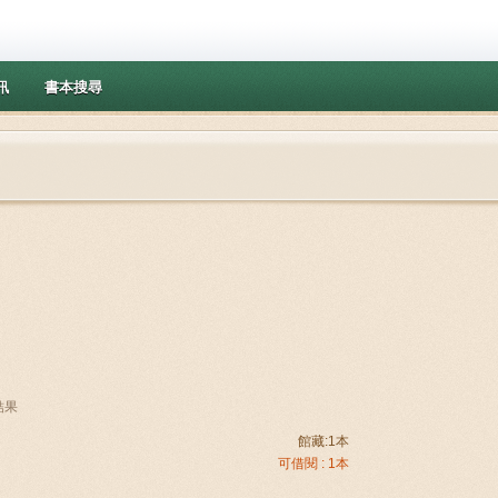
訊
書本搜尋
條結果
館藏:1本
可借閱 : 1本