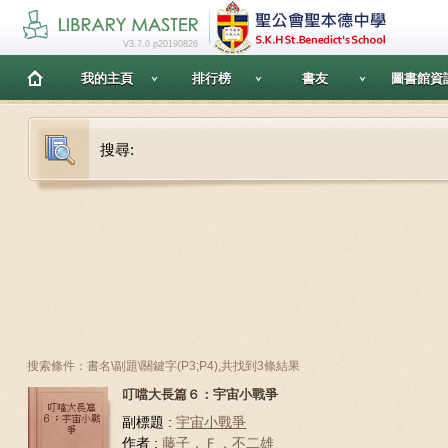
V3.7.0 p20190826
我的主頁
排行榜
書友
圖書館資
搜尋:
搜索條件：書名\副題\關鍵字(P3;P4),共找到3條結果
叮噹大長篇６：宇宙小戰爭
副標題 :
宇宙小戰爭
作者 :
藤子．Ｆ．不二雄