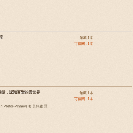
原
館藏:1本
可借閱 : 1本
神話，認識百變的雲世界
館藏:1本
可借閱 : 1本
Pretor-Pinney) 著,黃靜雅 譯