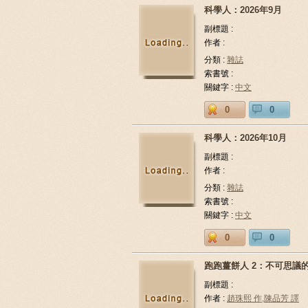
科學人：2026年9月
副標題 :
作者 :
分類 :
雜誌
索書號 :
關鍵字 :
中文
0
0
科學人：2026年10月
副標題 :
作者 :
分類 :
雜誌
索書號 :
關鍵字 :
中文
0
0
跑跑薑餅人 2：不可思議
副標題 :
作者 :
趙珠熙 作,陳品芳 譯