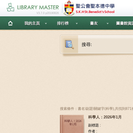
V3.7.0 p20190826
我的主頁
排行榜
書友
圖書館資
搜尋:
搜索條件：書名\副題\關鍵字(科學),共找到87
科學人：2026年1月
副標題 :
作者 :