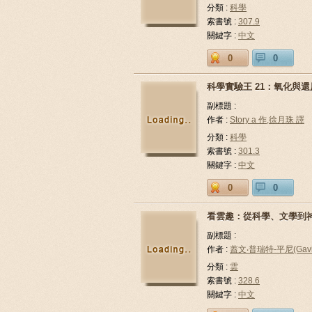
分類 :
科學
索書號 :
307.9
關鍵字 :
中文
0
0
科學實驗王 21：氧化與還
副標題 :
作者 :
Story a 作,徐月珠 譯
分類 :
科學
索書號 :
301.3
關鍵字 :
中文
0
0
看雲趣：從科學、文學到
副標題 :
作者 :
蓋文‧普瑞特-平尼(Gavin 
分類 :
雲
索書號 :
328.6
關鍵字 :
中文