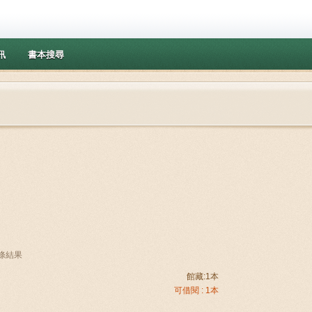
訊
書本搜尋
1條結果
館藏:1本
可借閱 : 1本