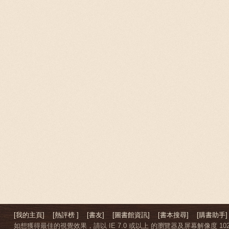
[我的主頁]
[熱評榜 ]
[書友]
[圖書館資訊]
[書本搜尋]
[購書助手]
如想獲得最佳的視覺效果，請以 IE 7.0 或以上 的瀏覽器及屏幕解像度 1024 