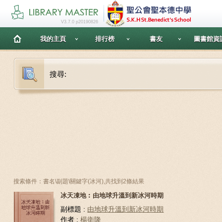
V3.7.0 p20190826
我的主頁
排行榜
書友
圖書館資
搜尋:
搜索條件：書名\副題\關鍵字(冰河),共找到2條結果
冰天凍地︰由地球升溫到新冰河時期
副標題 :
由地球升溫到新冰河時期
作者 :
楊衛隆