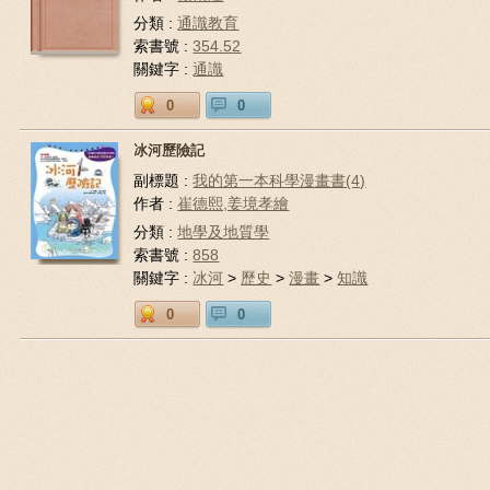
分類 :
通識教育
索書號 :
354.52
關鍵字 :
通識
0
0
冰河歷險記
副標題 :
我的第一本科學漫畫書(4)
作者 :
崔德熙,姜境孝繪
分類 :
地學及地質學
索書號 :
858
關鍵字 :
冰河
>
歷史
>
漫畫
>
知識
0
0