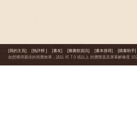
[我的主頁]
[熱評榜 ]
[書友]
[圖書館資訊]
[書本搜尋]
[購書助手]
如想獲得最佳的視覺效果，請以 IE 7.0 或以上 的瀏覽器及屏幕解像度 1024 