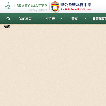
V3.7.0 p20190826
我的主頁
排行榜
書友
圖書館資
管理