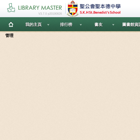
V3.7.0 p20190826
我的主頁
排行榜
書友
圖書館資
管理