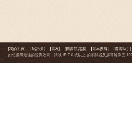
[我的主頁]
[熱評榜 ]
[書友]
[圖書館資訊]
[書本搜尋]
[購書助手]
如想獲得最佳的視覺效果，請以 IE 7.0 或以上 的瀏覽器及屏幕解像度 1024 