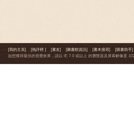
[我的主頁]
[熱評榜 ]
[書友]
[圖書館資訊]
[書本搜尋]
[購書助手]
如想獲得最佳的視覺效果，請以 IE 7.0 或以上 的瀏覽器及屏幕解像度 1024 