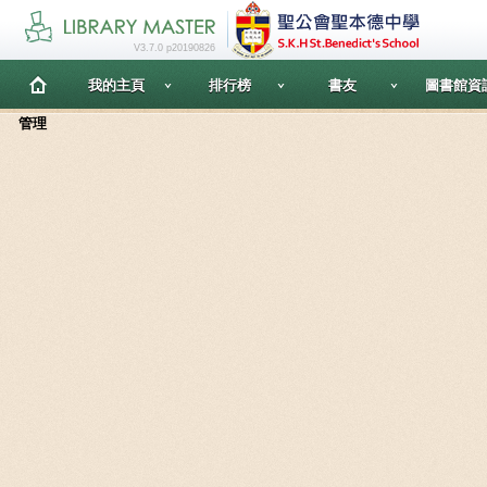
V3.7.0 p20190826
我的主頁
排行榜
書友
圖書館資
管理