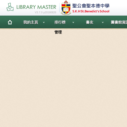
V3.7.0 p20190826
我的主頁
排行榜
書友
圖書館資
管理